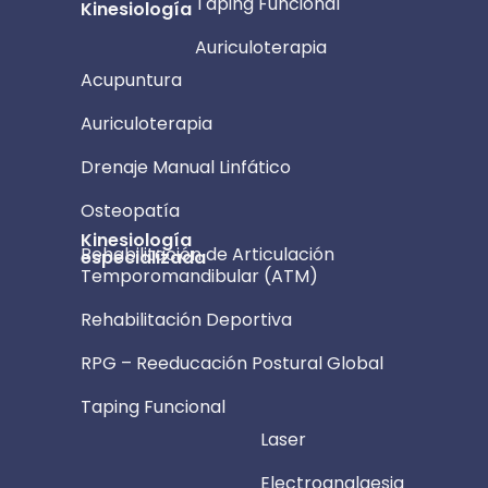
Taping Funcional
Kinesiología
Auriculoterapia
Acupuntura
Auriculoterapia
Drenaje Manual Linfático
Osteopatía
Kinesiología
Rehabilitación de Articulación
especializada
Temporomandibular (ATM)
Rehabilitación Deportiva
RPG – Reeducación Postural Global
Taping Funcional
Laser
Electroanalgesia