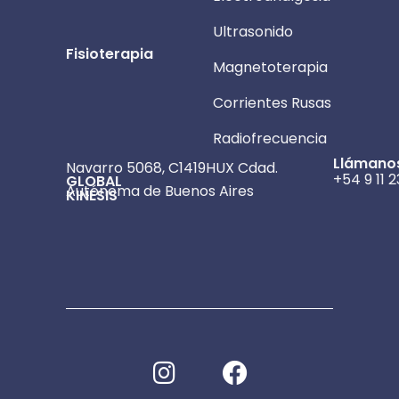
Ultrasonido
Fisioterapia
Magnetoterapia
Corrientes Rusas
Radiofrecuencia
Llámano
Navarro 5068, C1419HUX Cdad.
+54 9 11 
GLOBAL
Autónoma de Buenos Aires
KINESIS