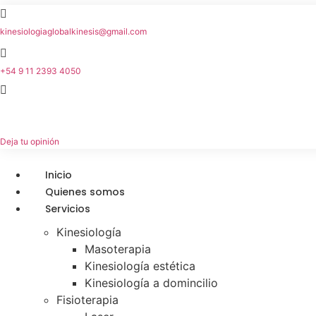
Ir
al
kinesiologiaglobalkinesis@gmail.com
contenido
+54 9 11 2393 4050
Horarios de atención de Lunes a viernes de 8 a 20hs
Deja tu opinión
Inicio
Quienes somos
Servicios
Kinesiología
Masoterapia
Kinesiología estética
Kinesiología a domincilio
Fisioterapia